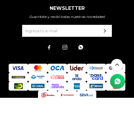
NEWSLETTER
¡Suscribite y recibí todas nuestras novedades!



© Copyright 2026 / Todo Acá Mejores Precios