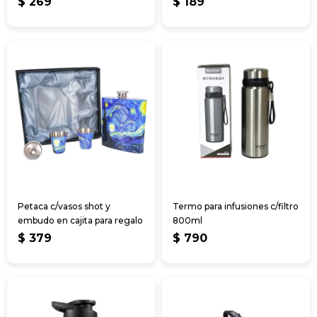
$
269
$
189
Petaca c/vasos shot y
Termo para infusiones c/filtro
embudo en cajita para regalo
800ml
$
379
$
790