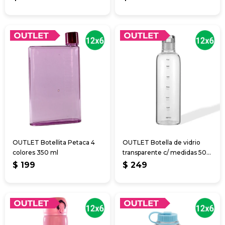
OUTLET Botellita Petaca 4
OUTLET Botella de vidrio
colores 350 ml
transparente c/ medidas 500
ml
$
199
$
249