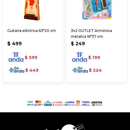
Guitarra eléctrica 63*20 cm
3x2 OUTLET Armónica
metalica 16*37 cm
$
499
$
249
$
399
$
199
$
449
$
224