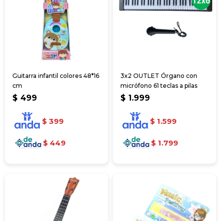
Guitarra infantil colores 48*16
3x2 OUTLET Órgano con
cm
micrófono 61 teclas a pilas
$
499
$
1.999
$
399
$
1.599
$
449
$
1.799