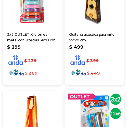
3x2 OUTLET Xilofón de
Guitarra acústica para niño
metal con 8 teclas 38*19 cm
55*20 cm
$
299
$
499
$
239
$
399
$
269
$
449