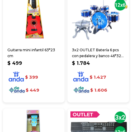
Guitarra mini infantil 63*23
3x2 OUTLET Batería 6 pcs
cm
con pedalera y banco 46*32
cm
$
499
$
1.784
$
399
$
1.427
$
449
$
1.606