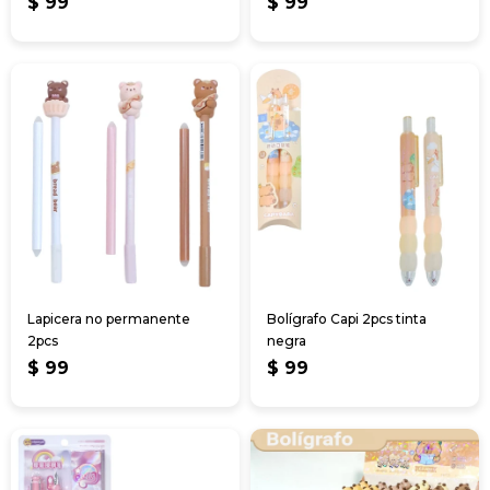
$
99
$
99
Lapicera no permanente
Bolígrafo Capi 2pcs tinta
2pcs
negra
$
99
$
99