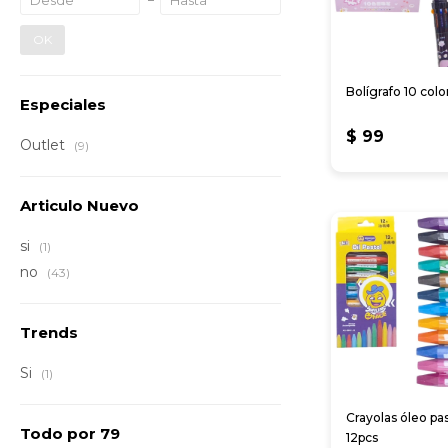
OK
Bolígrafo 10 col
Especiales
$
99
Outlet
(9)
Articulo Nuevo
si
(1)
no
(43)
Trends
Si
(1)
Crayolas óleo pas
Todo por 79
12pcs