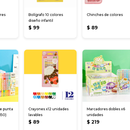
ores
Bolígrafo 10 colores
Chinches de colores
diseño infantil
$
99
$
89
e punta
Crayones x12 unidades
Marcadores dobles x6
150)
lavables
unidades
$
89
$
219