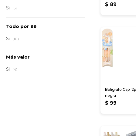
$
89
Si
(5)
Todo por 99
Si
(10)
Más valor
Si
(4)
Bolígrafo Capi 2p
negra
$
99