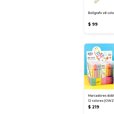
Bolígrafo x8 col
$
99
Marcadores dobl
12 colores (OW2
$
219