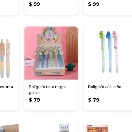
$
99
$
99
cs tinta
Bolígrafo tinta negra
Bolígrafo c/ diseño
glitter
$
79
$
79