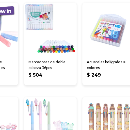
de
Marcadores de doble
Acuarelas bolígrafos 18
des
cabeza 36pcs
colores
$
504
$
249