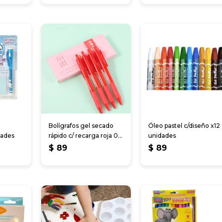
Bolígrafos gel secado
Óleo pastel c/diseño x12
dades
rápido c/ recarga roja 0.5
unidades
mm x4
$
89
$
89