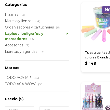
Categorías
Pizarras
(12)
Marcos y lienzos
(14)
Organizadores y cartucheras
(6)
Lapices, bolígrafos y
marcadores
(56)
Accesorios
(7)
Libretas y agendas
(17)
Tizas gigantes 
colores 15 unida
$
149
Marcas
TODO ACA MP
(23)
TODO ACA WOW
(33)
Precio
($)