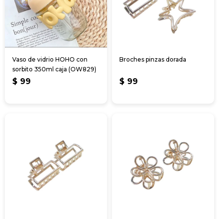
Vaso de vidrio HOHO con
Broches pinzas dorada
sorbito 350ml caja (OW829)
$
99
$
99