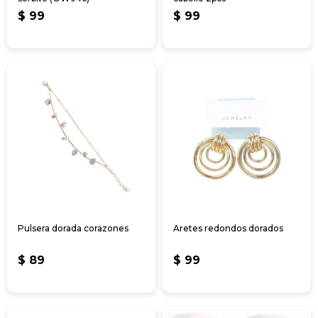
$
99
$
99
Pulsera dorada corazones
Aretes redondos dorados
$
89
$
99