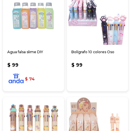
Agua falsa slime DIY
Bolígrafo 10 colores Oso
$
99
$
99
$
74