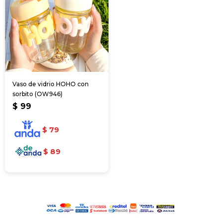
Vaso de vidrio HOHO con
sorbito (OW946)
$
99
$
79
$
89