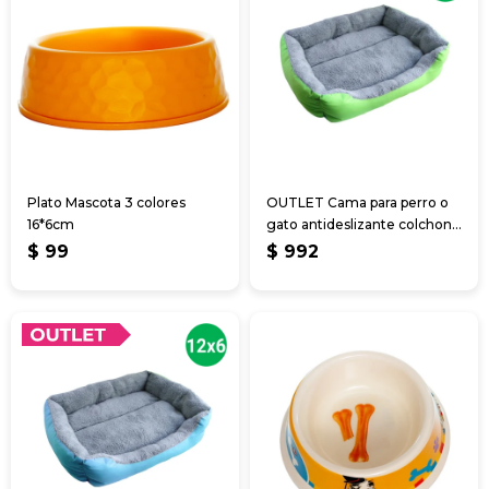
Plato Mascota 3 colores
OUTLET Cama para perro o
16*6cm
gato antideslizante colchon
lavable
$
99
$
992