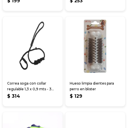
$
199
$
253
Correa soga con collar
Hueso limpia dientes para
regulable 1,3 x 0,9 mts - 3
perro en blister
colores
$
314
$
129