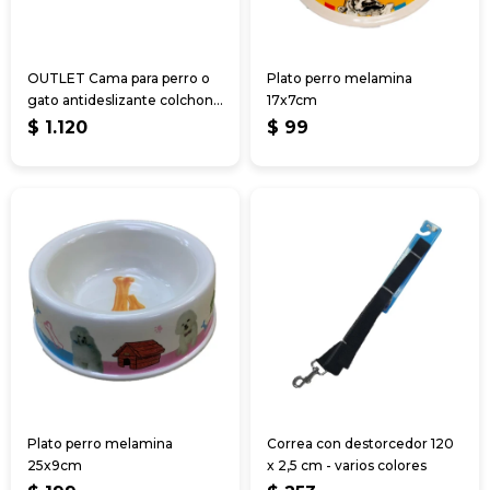
OUTLET Cama para perro o
Plato perro melamina
gato antideslizante colchon
17x7cm
lavable
$
1.120
$
99
Plato perro melamina
Correa con destorcedor 120
25x9cm
x 2,5 cm - varios colores