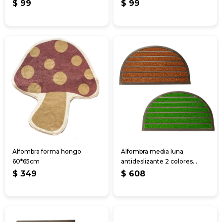
Marmol/Piedra 3
Marmol/Piedra 3
$
99
$
99
Alfombra forma hongo
Alfombra media luna
60*65cm
antideslizante 2 colores
74*44 cm
$
349
$
608