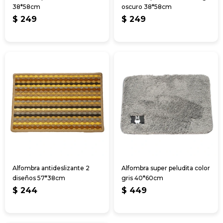
38*58cm
oscuro 38*58cm
$
249
$
249
Alfombra antideslizante 2
Alfombra super peludita color
diseños 57*38cm
gris 40*60cm
$
244
$
449