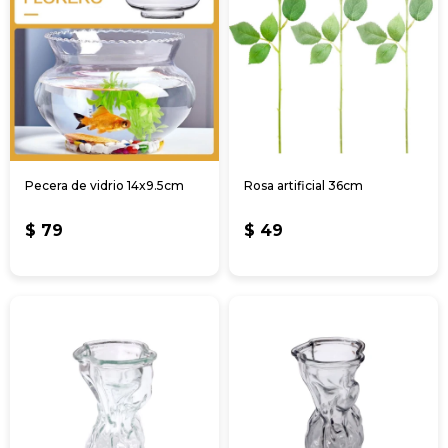
Pecera de vidrio 14x9.5cm
Rosa artificial 36cm
$
79
$
49