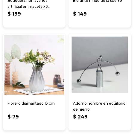
Bouquets flor lavanda
Elefante hindú de la suerte
artificial en maceta x3
unidades
$
199
$
149
Florero diamantado 15 cm
Adorno hombre en equilibrio
de hierro
$
79
$
249