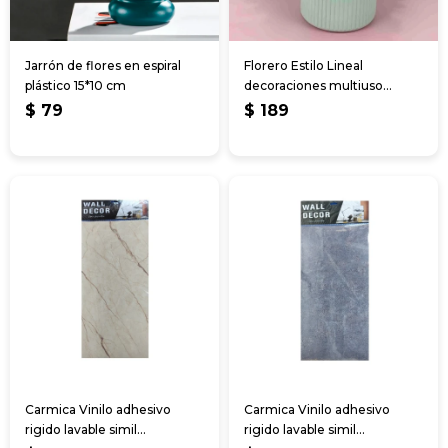
Jarrón de flores en espiral
Florero Estilo Lineal
plástico 15*10 cm
decoraciones multiuso
15x15cm
$
79
$
189
Carmica Vinilo adhesivo
Carmica Vinilo adhesivo
rigido lavable simil
rigido lavable simil