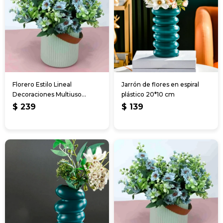
Florero Estilo Lineal
Jarrón de flores en espiral
Decoraciones Multiuso
plástico 20*10 cm
18x16cm
$
239
$
139