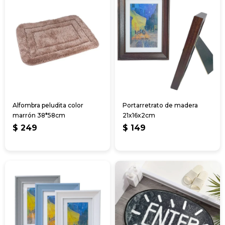
Alfombra peludita color
Portarretrato de madera
marrón 38*58cm
21x16x2cm
$
249
$
149