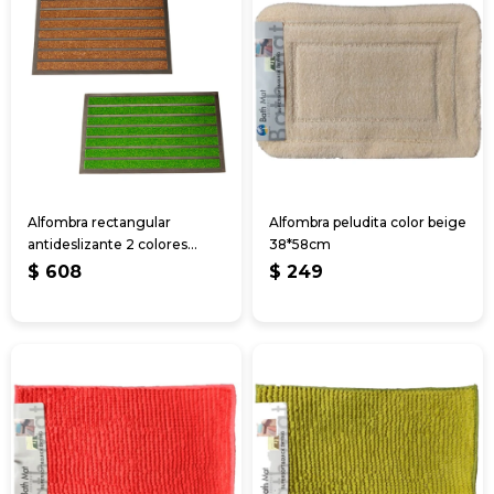
Alfombra rectangular
Alfombra peludita color beige
antideslizante 2 colores
38*58cm
45*70cm
$
608
$
249