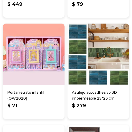
$
449
$
79
Portarretrato infantil
Azulejo autoadhesivo 3D
(OW2020)
impermeable 29*23 cm
$
71
$
279