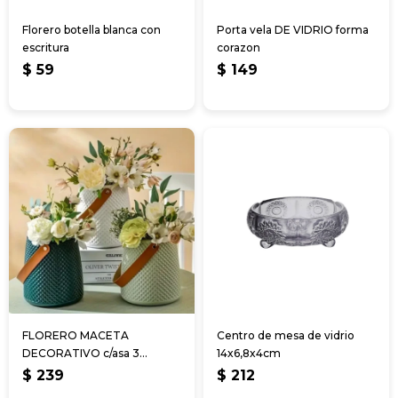
Florero botella blanca con
Porta vela DE VIDRIO forma
escritura
corazon
$
59
$
149
FLORERO MACETA
Centro de mesa de vidrio
DECORATIVO c/asa 3
14x6,8x4cm
colores 18*16cm
$
239
$
212