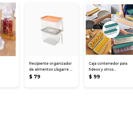
Recipiente organizador
Caja contenedor para
de alimentos c/agarre y
fideos y otros
tapa
28.5x8.5x6cm
$
79
$
99