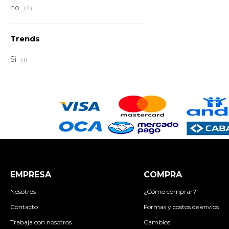
no
(4)
Trends
Si
(1)
EMPRESA
COMPRA
Nosotros
¿Cómo comprar?
Contacto
Formas y costos de envíos
Trabaja con nosotros
Cambios