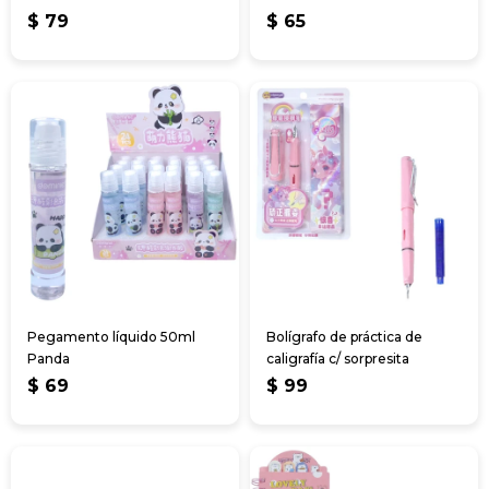
$
79
$
65
Pegamento líquido 50ml
Bolígrafo de práctica de
Panda
caligrafía c/ sorpresita
$
69
$
99