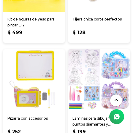
Kit de figuras de yeso para
Tijera chica corte perfectos
pintar DIY
$
499
$
128
Pizarra con accesorios
Láminas para dibujar c/
puntos diamantes y
pinturitas
$
252
$
199