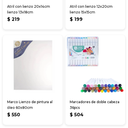
Atril con lienzo 20x14cm
Atril con lienzo 12x20cm
lienzo 13x18cm
lienzo 15x15cm
$
219
$
199
Marco Lienzo de pintura al
Marcadores de doble cabeza
óleo 60x80cm
36pcs
$
550
$
504