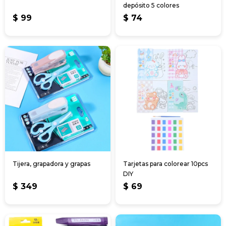
depósito 5 colores
$
99
$
74
Tijera, grapadora y grapas
Tarjetas para colorear 10pcs
DIY
$
349
$
69