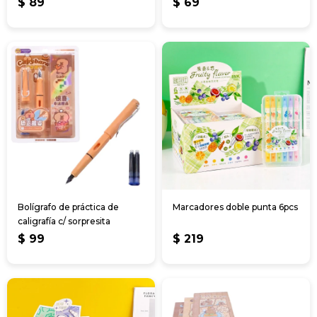
$
89
$
69
Bolígrafo de práctica de
Marcadores doble punta 6pcs
caligrafía c/ sorpresita
$
99
$
219