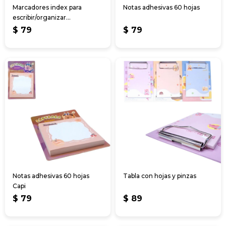
Marcadores index para
Notas adhesivas 60 hojas
escribir/organizar
archivos/notas
$
79
$
79
Notas adhesivas 60 hojas
Tabla con hojas y pinzas
Capi
$
79
$
89