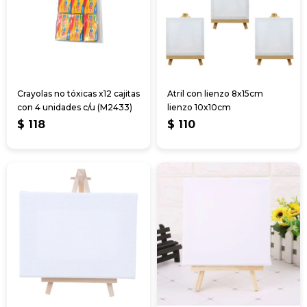
Crayolas no tóxicas x12 cajitas
Atril con lienzo 8x15cm
con 4 unidades c/u (M2433)
lienzo 10x10cm
$
118
$
110