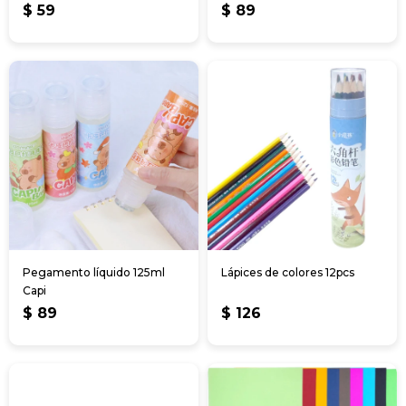
$
59
$
89
Pegamento líquido 125ml
Lápices de colores 12pcs
Capi
$
89
$
126