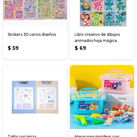
Stickers 3D varios diseños
Libro creativo de dibujos
animados hoja mágica
$
59
$
69
Tabla con pinza
Masas para moldear con