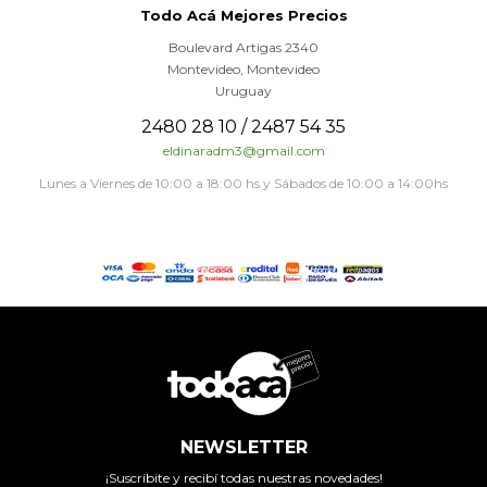
Todo Acá Mejores Precios
Boulevard Artigas 2340
Montevideo
,
Montevideo
Uruguay
2480 28 10 / 2487 54 35
eldinaradm3@gmail.com
Lunes a Viernes de 10:00 a 18:00 hs y Sábados de 10:00 a 14:00hs
NEWSLETTER
¡Suscribite y recibí todas nuestras novedades!