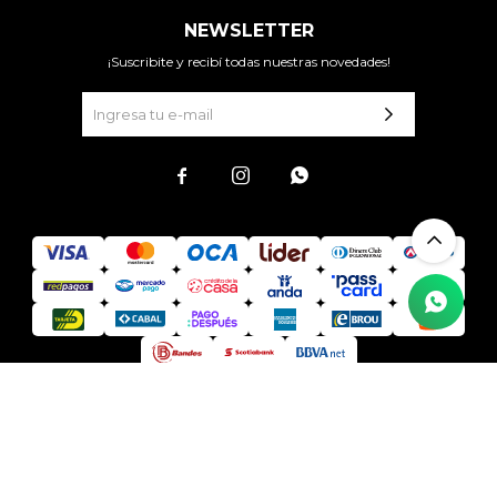
NEWSLETTER
¡Suscribite y recibí todas nuestras novedades!



© Copyright 2026 / Todo Acá Mejores Precios