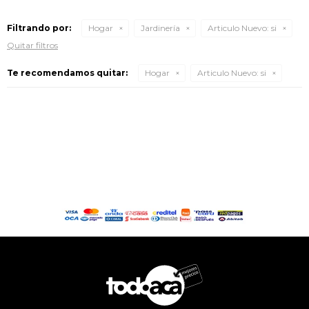
Filtrando por:
Hogar
Jardinería
Articulo Nuevo:
si
Quitar filtros
Te recomendamos quitar:
Hogar
Articulo Nuevo:
si