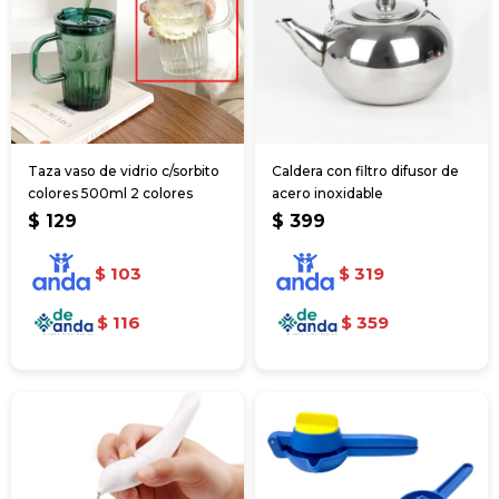
Taza vaso de vidrio c/sorbito
Caldera con filtro difusor de
colores 500ml 2 colores
acero inoxidable
$
129
$
399
$
103
$
319
$
116
$
359