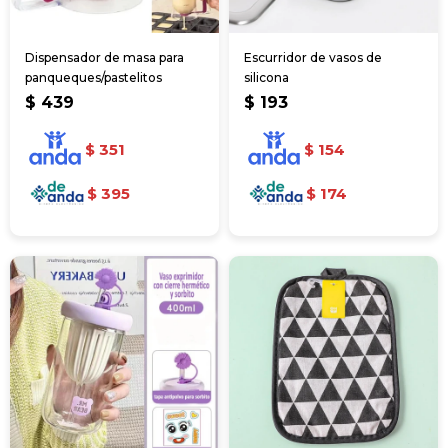
Dispensador de masa para
Escurridor de vasos de
panqueques/pastelitos
silicona
$
439
$
193
$
351
$
154
$
395
$
174