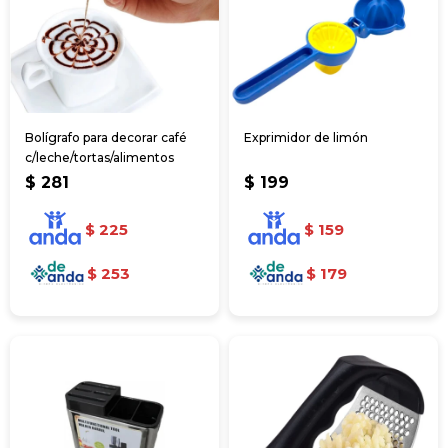
Bolígrafo para decorar café
Exprimidor de limón
c/leche/tortas/alimentos
$
281
$
199
$
225
$
159
$
253
$
179