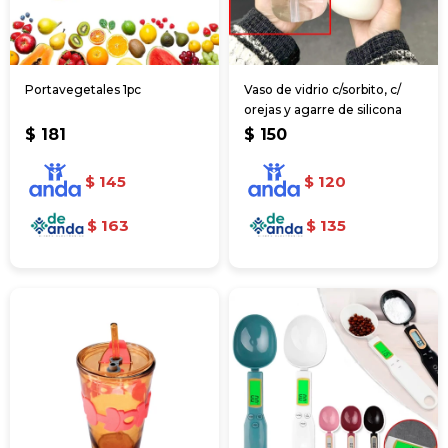
Portavegetales 1pc
Vaso de vidrio c/sorbito, c/
orejas y agarre de silicona
$
181
$
150
$
145
$
120
$
163
$
135