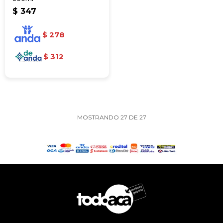
$
347
$
278
$
312
MOSTRANDO
27
DE
27