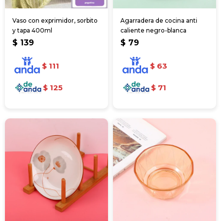
Vaso con exprimidor, sorbito
Agarradera de cocina anti
y tapa 400ml
caliente negro-blanca
$
139
$
79
$
111
$
63
$
125
$
71