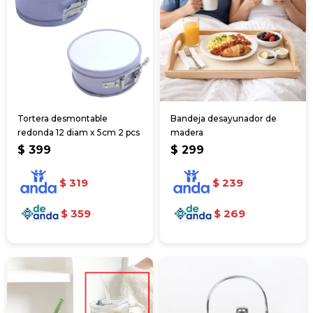
Tortera desmontable
Bandeja desayunador de
redonda 12 diam x 5cm 2 pcs
madera
$
399
$
299
$
319
$
239
$
359
$
269