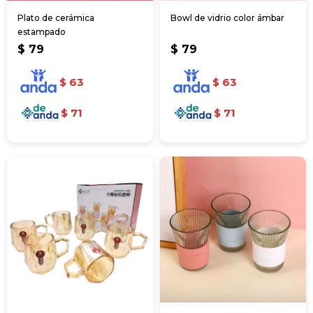
Plato de cerámica
Bowl de vidrio color ámbar
estampado
$
79
$
79
$
63
$
63
$
71
$
71