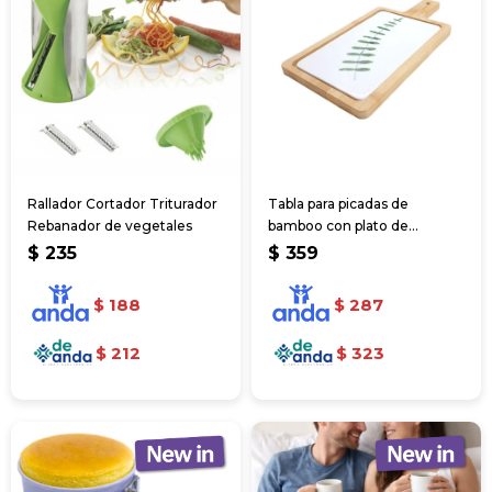
Rallador Cortador Triturador
Tabla para picadas de
Rebanador de vegetales
bamboo con plato de
cerámica extraíble
$
235
$
359
$
188
$
287
$
212
$
323