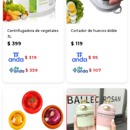
Centrifugadora de vegetales
Cortador de huevos doble
3L
$
399
$
119
$
319
$
95
$
359
$
107