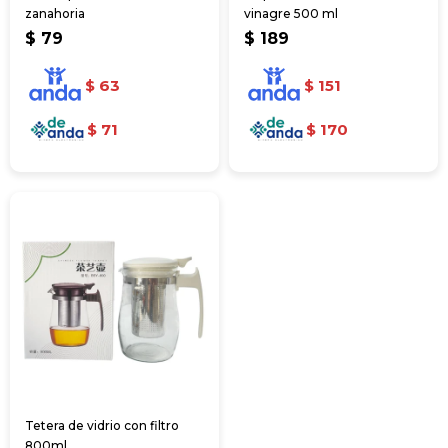
zanahoria
vinagre 500 ml
$
79
$
189
$
63
$
151
$
71
$
170
Tetera de vidrio con filtro
800ml