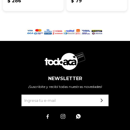
$
286
$
79
NEWSLETTER
¡Suscribite y recibí todas nuestras novedades!


