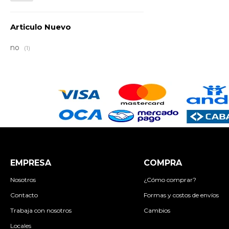
Articulo Nuevo
no
(1)
EMPRESA
COMPRA
Nosotros
¿Cómo comprar?
Contacto
Formas y costos de envíos
Trabaja con nosotros
Cambios
Locales