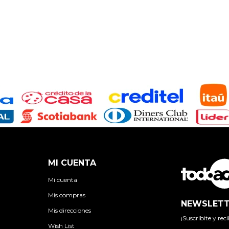
MI CUENTA
Mi cuenta
Mis compras
NEWSLETT
Mis direcciones
¡Suscribite y re
Wish List