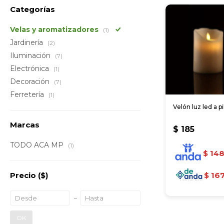
Categorías
Velas y aromatizadores
(1)
Jardinería
(2)
Iluminación
(7)
Electrónica
(1)
Decoración
(7)
Ferretería
(1)
Velón luz led a pi
Marcas
$
185
TODO ACA MP
(1)
$
14
Precio
($)
$
16
OK