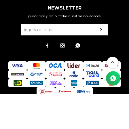
NEWSLETTER
¡Suscribite y recibí todas nuestras novedades!



© Copyright 2026 / Todo Acá Mejores Precios