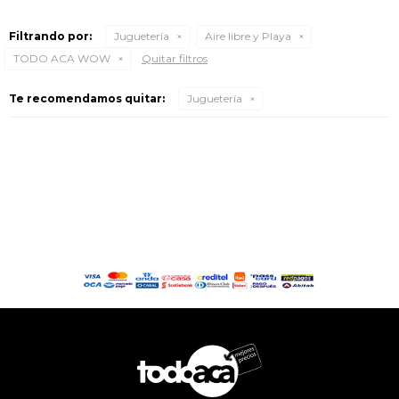
Filtrando por:
Juguetería
Aire libre y Playa
TODO ACA WOW
Quitar filtros
Te recomendamos quitar:
Juguetería