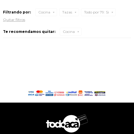
Filtrando por:
Cocina
Tazas
Todo por 79:
Si
Quitar filtros
Te recomendamos quitar:
Cocina