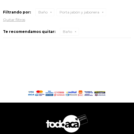
Filtrando por:
Baño
Porta jabón y jabonera
Quitar filtros
Te recomendamos quitar:
Baño