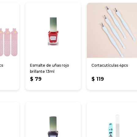
cs
Esmalte de uñas rojo
Cortacutículas 4pcs
brillante 13ml
$
79
$
119