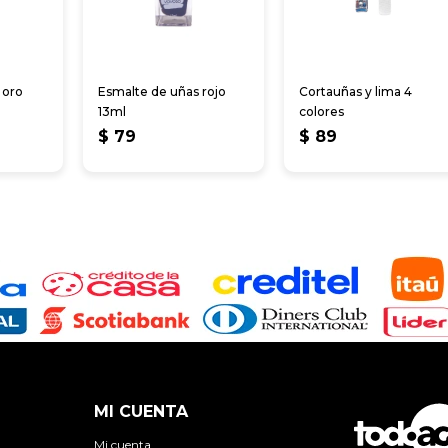
 oro
Esmalte de uñas rojo
Cortauñas y lima 4
13ml
colores
$
79
$
89
MI CUENTA
Mi cuenta