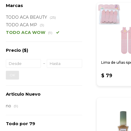
Marcas
TODO ACA BEAUTY
(25)
TODO ACA MP
(3)
TODO ACA WOW
(9)
Precio
($)
Lima de uñas 4p
OK
$
79
Articulo Nuevo
no
(9)
Todo por 79