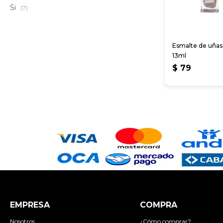
Si
(7)
Esmalte de uñas
13ml
$
79
EMPRESA
COMPRA
Nosotros
¿Cómo comprar?