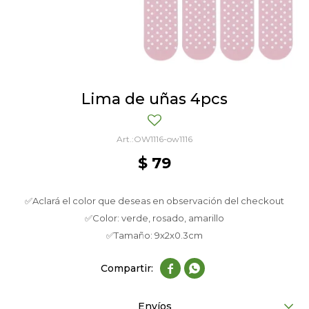
Lima de uñas 4pcs
OW1116-ow1116
$
79
✅Aclará el color que deseas en observación del checkout
✅Color: verde, rosado, amarillo
✅Tamaño: 9x2x0.3cm


Envíos