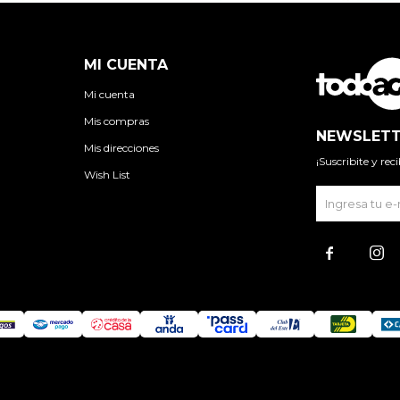
MI CUENTA
Mi cuenta
Mis compras
NEWSLETT
Mis direcciones
¡Suscribite y re
Wish List

