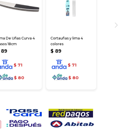
ima De Uñas Curva 4
Cortauñas y lima 4
asos 18cm
colores
89
$
89
$
71
$
71
$
80
$
80