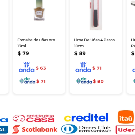
Esmalte de uñas oro
Lima De Uñas 4 Pasos
L
13ml
18cm
P
$
79
$
89
$
$
63
$
71
$
71
$
80