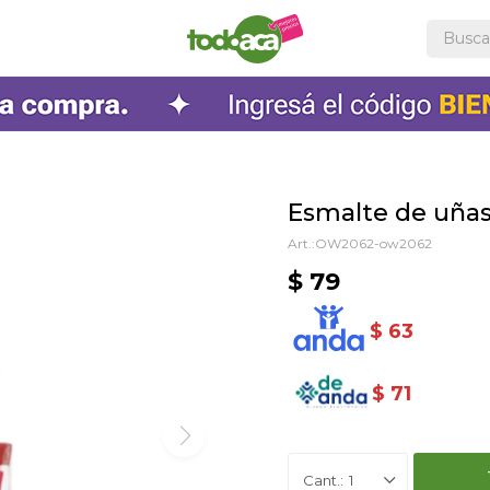
Esmalte de uñas 
OW2062-ow2062
$
79
$
63
$
71
1