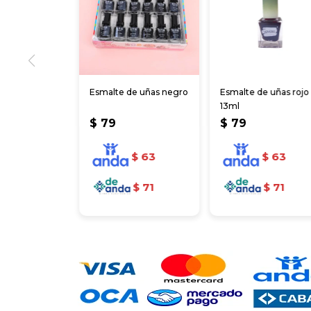
Esmalte de uñas negro
Esmalte de uñas rojo
13ml
$
79
$
79
$
63
$
63
$
71
$
71