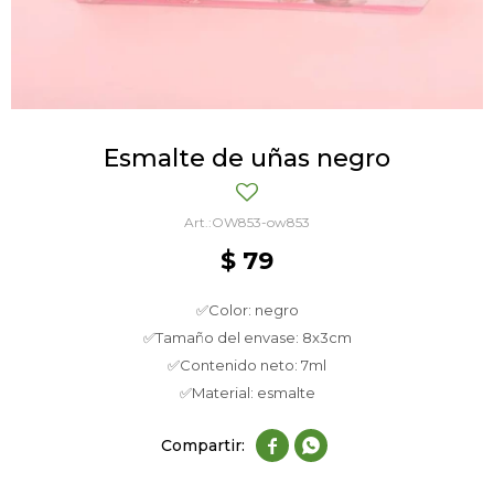
Esmalte de uñas negro
OW853-ow853
$
79
✅Color: negro
✅Tamaño del envase: 8x3cm
✅Contenido neto: 7ml
✅Material: esmalte

