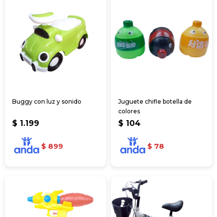
Buggy con luz y sonido
Juguete chifle botella de
colores
$
1.199
$
104
$
899
$
78