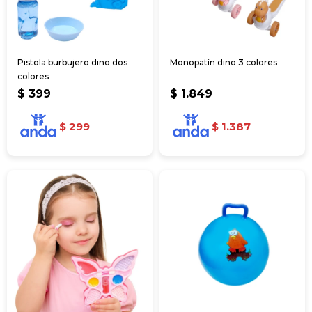
Pistola burbujero dino dos
Monopatín dino 3 colores
colores
$
399
$
1.849
$
299
$
1.387