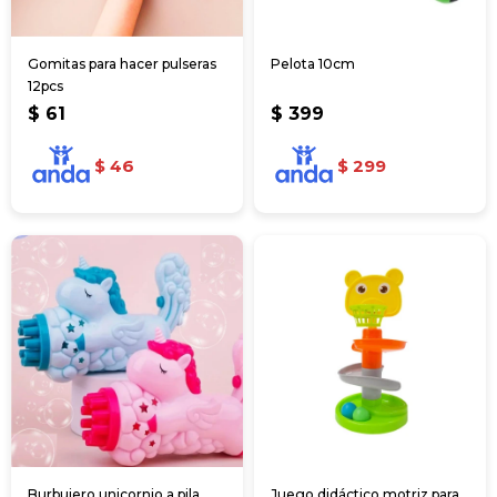
Gomitas para hacer pulseras
Pelota 10cm
12pcs
$
61
$
399
$
46
$
299
Burbujero unicornio a pila
Juego didáctico motriz para