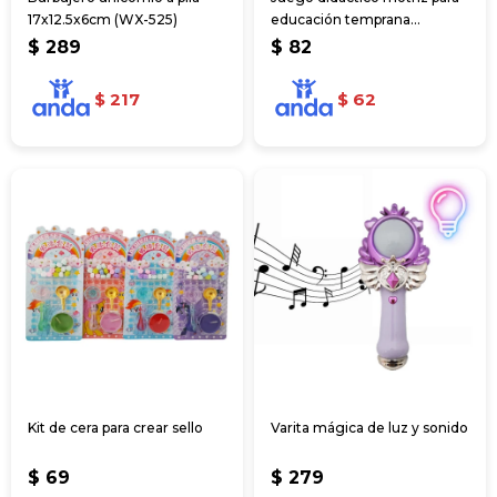
17x12.5x6cm (WX-525)
educación temprana
(OW415)
$
289
$
82
$
217
$
62
Kit de cera para crear sello
Varita mágica de luz y sonido
$
69
$
279