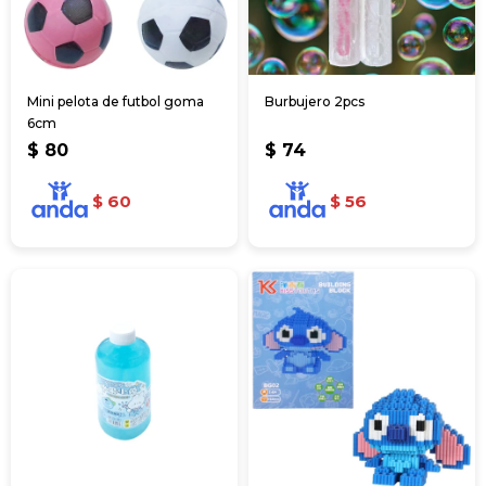
Mini pelota de futbol goma
Burbujero 2pcs
6cm
$
80
$
74
$
60
$
56