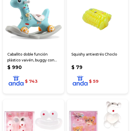
Caballito doble función
Squishy antiestrés Choclo
plástico vaivén, buggy con
sonido
$
990
$
79
$
743
$
59