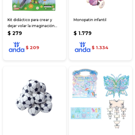
Kit didáctico para crear y
Monopatin infantil
dejar volar la imaginación
20pcs
$
279
$
1.779
$
209
$
1.334