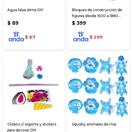
Agua falsa slime DIY
Bloques de construcción de
figuras desde 1500 a 1880
pcs
$
89
$
399
$
67
$
299
Globos c/ soporte y stickers
Squishy animales de mar
para decorar DIY