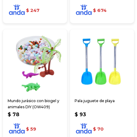
$
247
$
674
Mundo jurásico con biogel y
Pala juguete de playa
animales DIY (OW409)
$
78
$
93
$
59
$
70