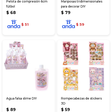
Pelota de compresión 6cm
Mariposas tridimensionales
fútbol
para decorar DIY
$
68
$
79
$
51
$
59
Agua falsa slime DIY
Rompecabezas de stickers
3D
$
89
$
59