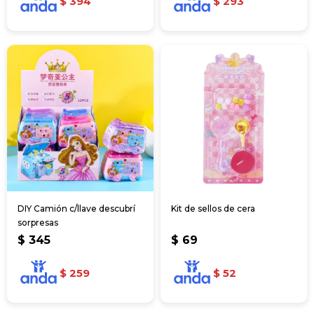
$
394
$
293
DIY Camión c/llave descubrí
Kit de sellos de cera
sorpresas
$
345
$
69
$
259
$
52