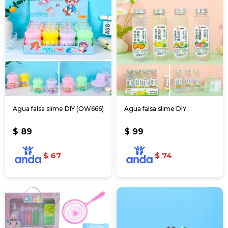
Agua falsa slime DIY (OW666)
Agua falsa slime DIY
$
89
$
99
$
67
$
74