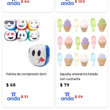
$
64
$
103
Pelota de compresión 6cm
Squishy antiestrés helado
con cucharita
$
68
$
79
$
51
$
59