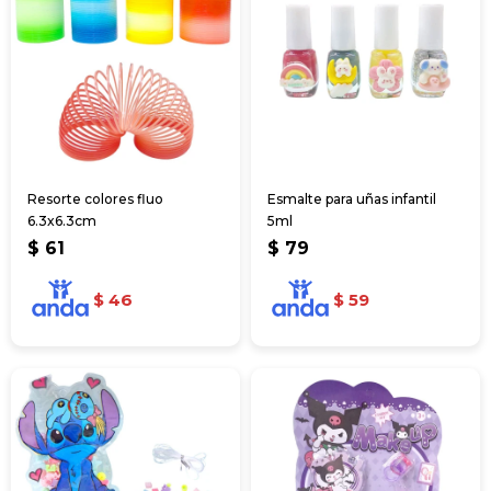
Resorte colores fluo
Esmalte para uñas infantil
6.3x6.3cm
5ml
$
61
$
79
$
46
$
59