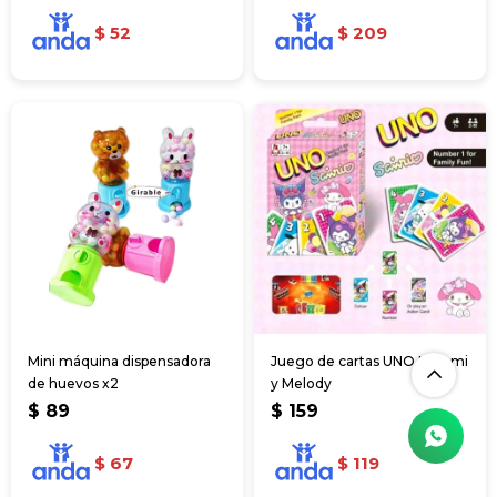
$
52
$
209
Mini máquina dispensadora
Juego de cartas UNO Kuromi
de huevos x2
y Melody
$
89
$
159
$
67
$
119