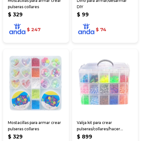
Mostacillas para armar crear
Dino para armar/desarmar
pulseras collares
DIY
$
329
$
99
$
247
$
74
Mostacillas para armar crear
Valija kit para crear
pulseras collares
pulseras/collares/hacer
peinados
$
329
$
899