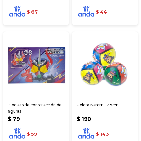
$
67
$
44
Bloques de construcción de
Pelota Kuromi 12.5cm
figuras
$
79
$
190
$
59
$
143