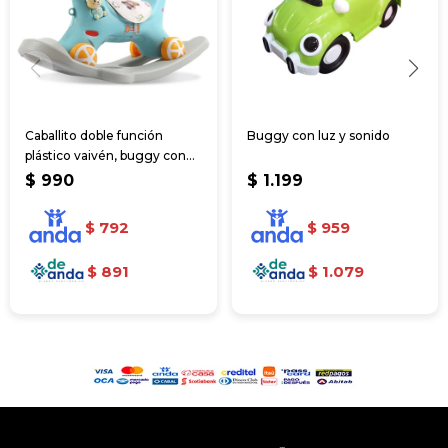
Caballito doble función
Buggy con luz y sonido
plástico vaivén, buggy con
sonido
$
990
$
1.199
$
792
$
959
$
891
$
1.079