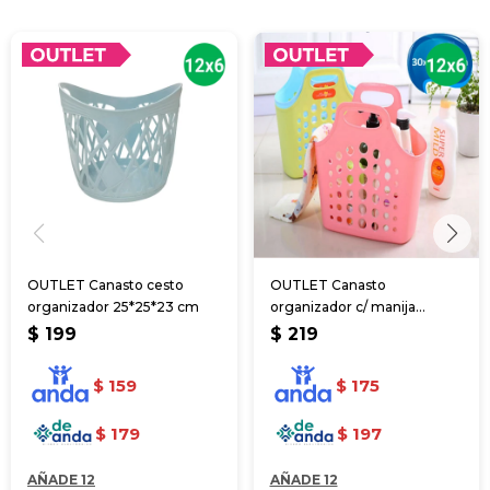
OUTLET Canasto cesto
OUTLET Canasto
organizador 25*25*23 cm
organizador c/ manija
30*14*27 cm
$
199
$
219
$
159
$
175
$
179
$
197
AÑADE 12
AÑADE 12