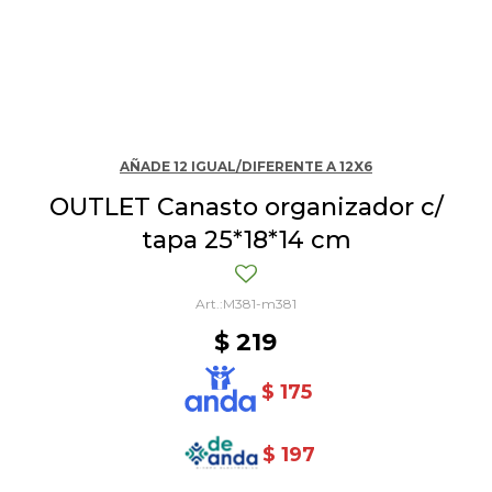
AÑADE 12 IGUAL/DIFERENTE A 12X6
OUTLET Canasto organizador c/
tapa 25*18*14 cm
M381-m381
$
219
$
175
$
197