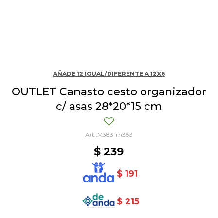
AÑADE 12 IGUAL/DIFERENTE A 12X6
OUTLET Canasto cesto organizador
c/ asas 28*20*15 cm
M383-m383
$
239
$
191
$
215