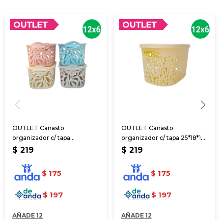
OUTLET Canasto
OUTLET Canasto
organizador c/ tapa
organizador c/ tapa 25*18*14
24*17.5*12 cm
cm
$
219
$
219
$
175
$
175
$
197
$
197
AÑADE 12
AÑADE 12