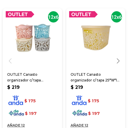
OUTLET Canasto
OUTLET Canasto
organizador c/ tapa
organizador c/ tapa 25*18*14
24*17.5*12 cm
cm
$
219
$
219
$
175
$
175
$
197
$
197
AÑADE 12
AÑADE 12