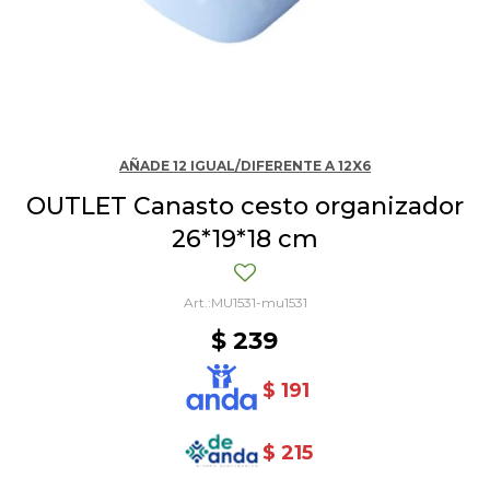
AÑADE 12 IGUAL/DIFERENTE A 12X6
OUTLET Canasto cesto organizador
26*19*18 cm
MU1531-mu1531
$
239
$
191
$
215