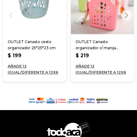
OUTLET Canasto cesto
OUTLET Canasto
organizador 25*25*23 cm
organizador c/ manija
30*14*27 cm
$
199
$
219
AÑADE 12
AÑADE 12
IGUAL/DIFERENTE A 12X6
IGUAL/DIFERENTE A 12X6