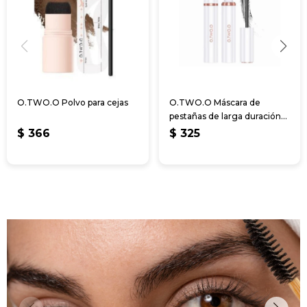
O.TWO.O Polvo para cejas
O.TWO.O Máscara de
pestañas de larga duración
resistente al
$
366
$
325