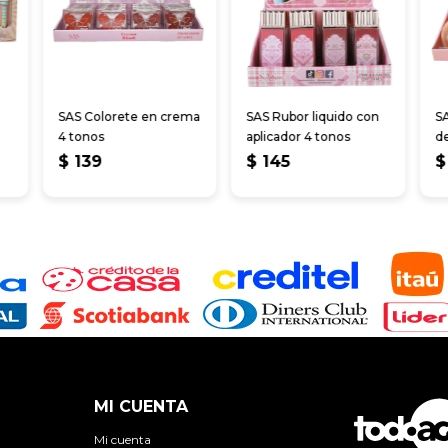
SAS Colorete en crema
SAS Rubor liquido con
S
4 tonos
aplicador 4 tonos
de
$
139
$
145
$
MI CUENTA
Mi cuenta