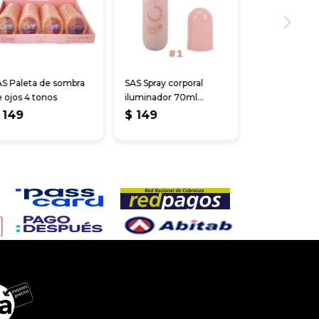
AS Paleta de sombra
SAS Spray corporal
 ojos 4 tonos
iluminador 70ml
(M2732)
149
$
149