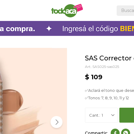
SAS Corrector 
SAS025-sas025
$
109
✅Aclará el tono que dese
✅Tonos: 7, 8, 9, 10, 11 y 12
1

