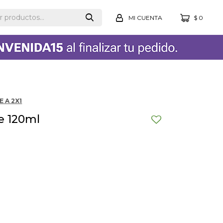
$
0
 A 2X1
e 120ml