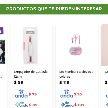
PRODUCTOS QUE TE PUEDEN INTERESAR
Empujador de Cuticula
Set Manicura 3 piezas 2
Co
te
12cm
colores
$
99
$
119
$
$
79
$
95
$
89
$
107