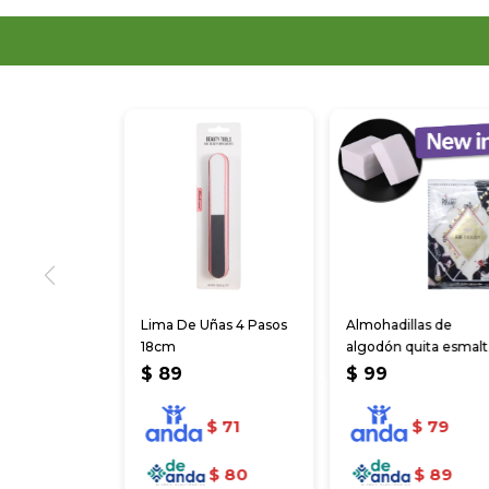
Lima De Uñas 4 Pasos
Almohadillas de
18cm
algodón quita esmal
de uñas
$
89
$
99
$
71
$
79
$
80
$
89