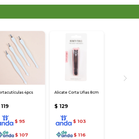
rtacutículas 4pcs
Alicate Corta Uñas 8cm
119
$
129
$
95
$
103
$
107
$
116