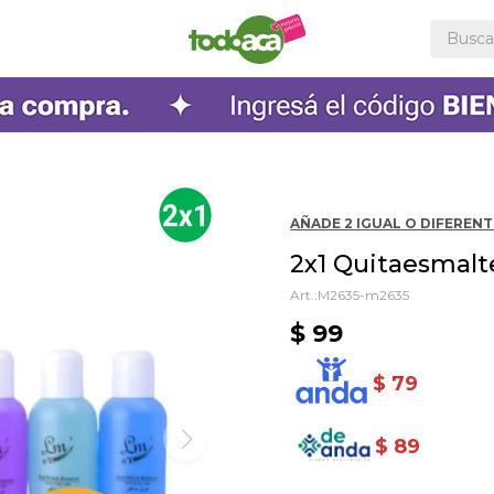
AÑADE 2 IGUAL O DIFERENTE
2x1 Quitaesmalt
M2635-m2635
$
99
$
79
$
89