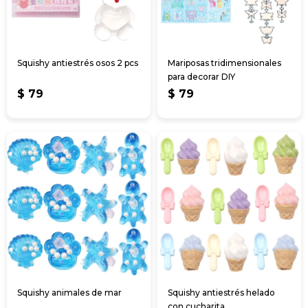
Squishy antiestrés osos 2 pcs
Mariposas tridimensionales
para decorar DIY
$
79
$
79
Squishy animales de mar
Squishy antiestrés helado
con cucharita