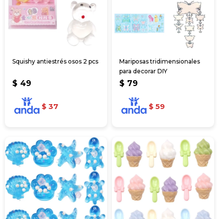
Squishy antiestrés osos 2 pcs
Mariposas tridimensionales
para decorar DIY
$
49
$
79
$
37
$
59