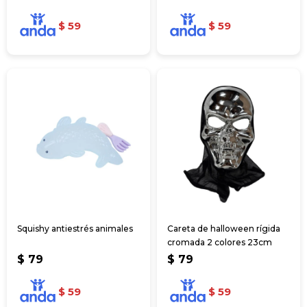
$
59
$
59
Squishy antiestrés animales
Careta de halloween rígida
cromada 2 colores 23cm
$
79
$
79
$
59
$
59