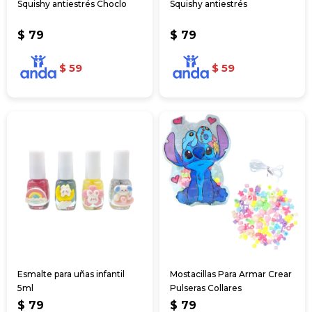
Squishy antiestrés Choclo
Squishy antiestrés
$
79
$
79
$
59
$
59
Esmalte para uñas infantil
Mostacillas Para Armar Crear
5ml
Pulseras Collares
$
79
$
79