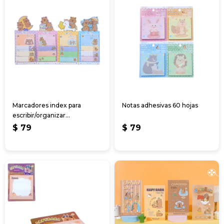
Marcadores index para
Notas adhesivas 60 hojas
escribir/organizar
archivos/notas
$
79
$
79