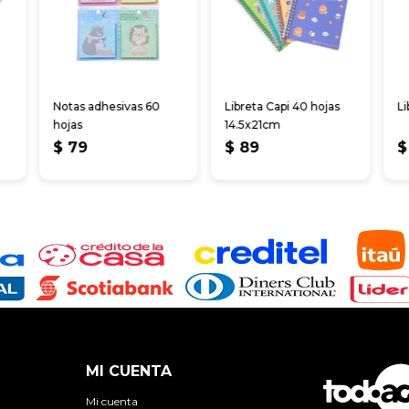
Notas adhesivas 60
Libreta Capi 40 hojas
Li
hojas
14.5x21cm
$
79
$
89
$
MI CUENTA
Mi cuenta