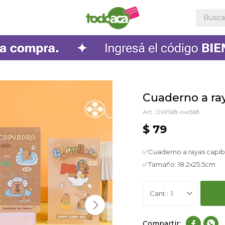
Cuaderno a ray
OW568-ow568
$
79
✅Cuaderno a rayas capib
✅Tamaño: 18.2x25.5cm
1

