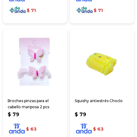
$
71
$
71
Broches pinzas para el
Squishy antiestrés Choclo
cabello mariposa 2 pcs
$
79
$
79
$
63
$
63