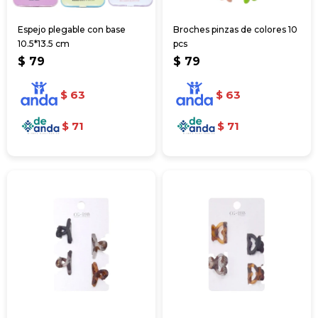
Espejo plegable con base
Broches pinzas de colores 10
10.5*13.5 cm
pcs
$
79
$
79
$
63
$
63
$
71
$
71