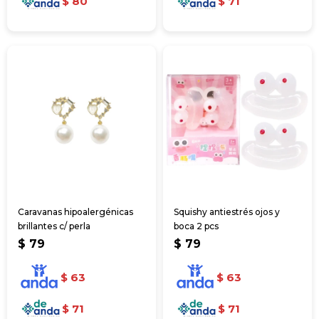
$
80
$
71
Caravanas hipoalergénicas
Squishy antiestrés ojos y
brillantes c/ perla
boca 2 pcs
$
79
$
79
$
63
$
63
$
71
$
71