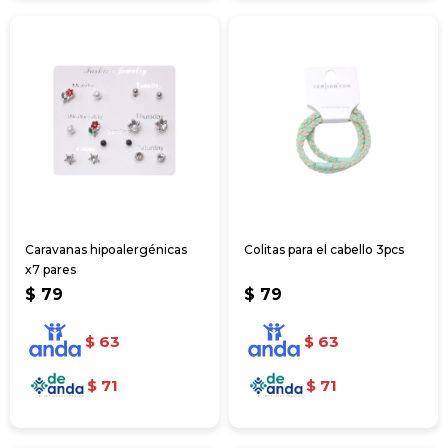
Caravanas hipoalergénicas
Colitas para el cabello 3pcs
x7 pares
$
79
$
79
$
63
$
63
$
71
$
71