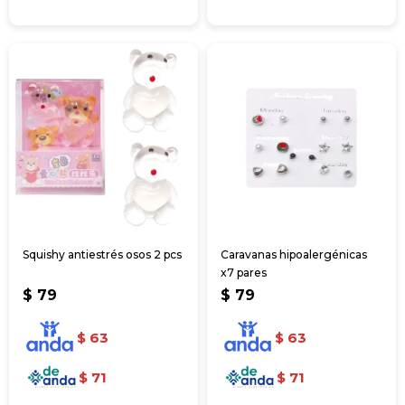
Squishy antiestrés osos 2 pcs
Caravanas hipoalergénicas
x7 pares
$
79
$
79
$
63
$
63
$
71
$
71