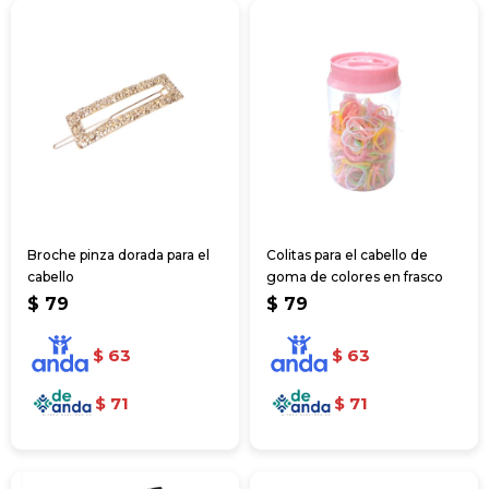
Broche pinza dorada para el
Colitas para el cabello de
cabello
goma de colores en frasco
$
79
$
79
$
63
$
63
$
71
$
71