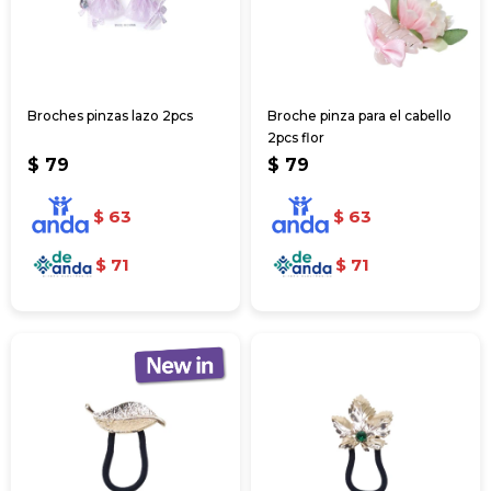
Broches pinzas lazo 2pcs
Broche pinza para el cabello
2pcs flor
$
79
$
79
$
63
$
63
$
71
$
71