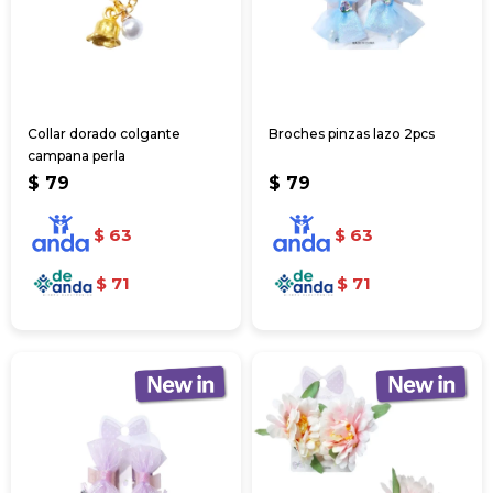
Collar dorado colgante
Broches pinzas lazo 2pcs
campana perla
$
79
$
79
$
63
$
63
$
71
$
71