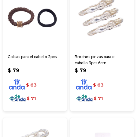
Colitas para el cabello 2pcs
Broches pinzas para el
cabello 3pcs 6cm
$
79
$
79
$
63
$
63
$
71
$
71