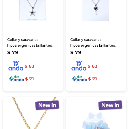
Collar y caravanas
Collar y caravanas
hipoalergénicas brillantes
hipoalergénicas brillantes
2pcs
2pcs
$
79
$
79
$
63
$
63
$
71
$
71