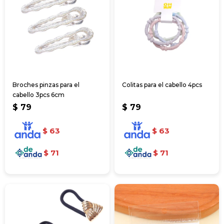
Broches pinzas para el
Colitas para el cabello 4pcs
cabello 3pcs 6cm
$
79
$
79
$
63
$
63
$
71
$
71