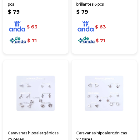
pcs
brillantes 6 pcs
$
79
$
79
$
63
$
63
$
71
$
71
Caravanas hipoalergénicas
Caravanas hipoalergénicas
x7 pares
x7 pares