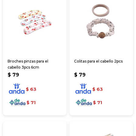
Broches pinzas para el
Colitas para el cabello 2pcs
cabello 3pcs 6cm
$
79
$
79
$
63
$
63
$
71
$
71