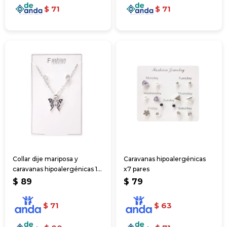
$
71
$
71
Collar dije mariposa y
Caravanas hipoalergénicas
caravanas hipoalergénicas 1
x7 pares
par
$
89
$
79
$
71
$
63