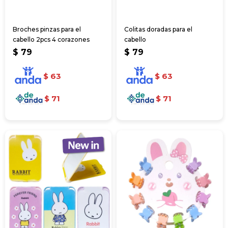
Broches pinzas para el
Colitas doradas para el
cabello 2pcs 4 corazones
cabello
$
79
$
79
$
63
$
63
$
71
$
71