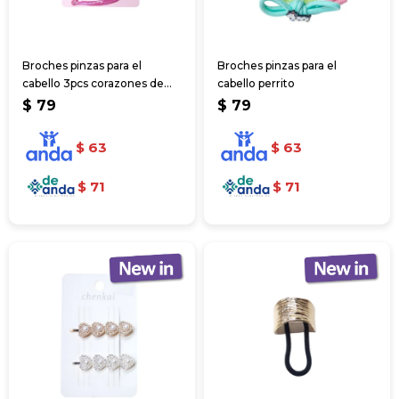
Broches pinzas para el
Broches pinzas para el
cabello 3pcs corazones de
cabello perrito
colores
$
79
$
79
$
63
$
63
$
71
$
71