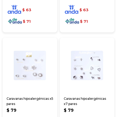
$
63
$
63
$
71
$
71
Caravanas hipoalergénicas x5
Caravanas hipoalergénicas
pares
x7 pares
$
79
$
79