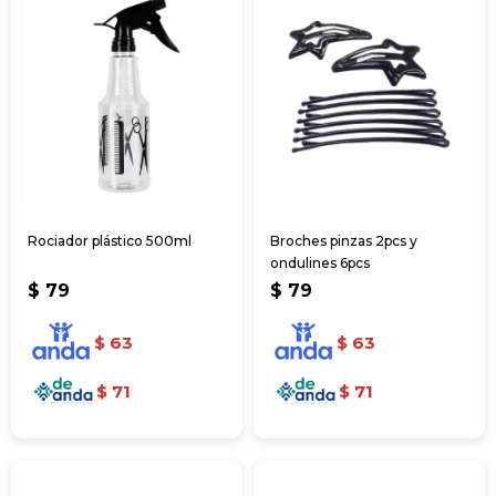
Rociador plástico 500ml
Broches pinzas 2pcs y
ondulines 6pcs
$
79
$
79
$
63
$
63
$
71
$
71