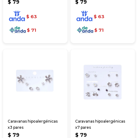
$
79
$
79
$
63
$
63
$
71
$
71
Caravanas hipoalergénicas
Caravanas hipoalergénicas
x3 pares
x7 pares
$
79
$
79