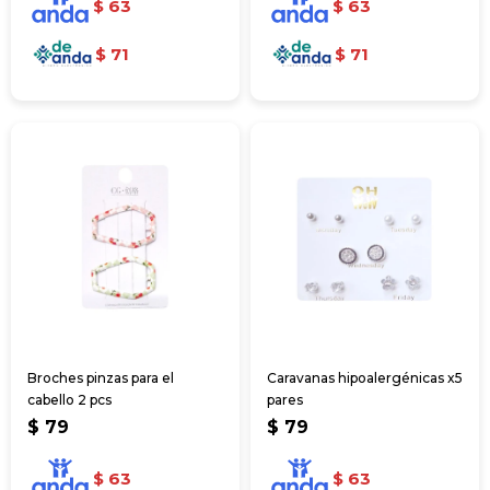
$
63
$
63
$
71
$
71
Broches pinzas para el
Caravanas hipoalergénicas x5
cabello 2 pcs
pares
$
79
$
79
$
63
$
63