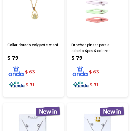
Collar dorado colgante maní
Broches pinzas para el
cabello 4pcs 4 colores
$
79
$
79
$
63
$
63
$
71
$
71