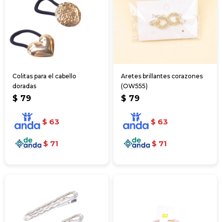
Colitas para el cabello
Aretes brillantes corazones
doradas
(OW555)
$
79
$
79
$
63
$
63
$
71
$
71