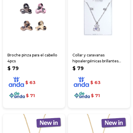
Broche pinza para el cabello
Collar y caravanas
4pcs
hipoalergénicas brillantes
2pcs
$
79
$
79
$
63
$
63
$
71
$
71