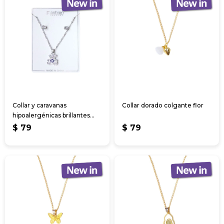
Collar y caravanas
Collar dorado colgante flor
hipoalergénicas brillantes
2pcs
$
79
$
79