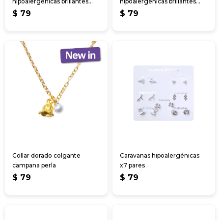
hipoalergénicas brillantes
hipoalergénicas brillantes
2pcs
2pcs
$
79
$
79
Collar dorado colgante
Caravanas hipoalergénicas
campana perla
x7 pares
$
79
$
79