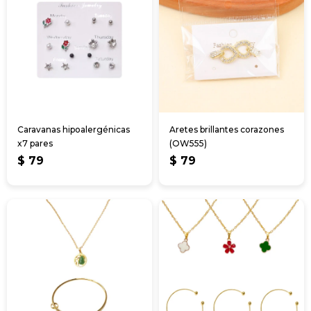
Caravanas hipoalergénicas
Aretes brillantes corazones
x7 pares
(OW555)
$
79
$
79