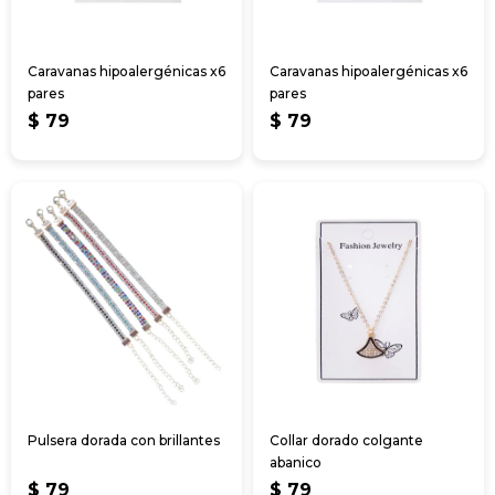
Caravanas hipoalergénicas x6
Caravanas hipoalergénicas x6
pares
pares
$
79
$
79
Pulsera dorada con brillantes
Collar dorado colgante
abanico
$
79
$
79