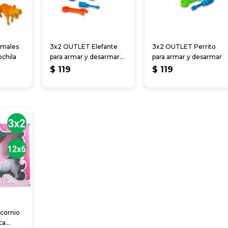
imales
3x2 OUTLET Elefante
3x2 OUTLET Perrito
ochila
para armar y desarmar
para armar y desarmar
18 cm
$
119
$
119
cornio
ca