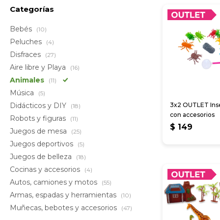
Categorías
Bebés
(10)
Peluches
(4)
Disfraces
(27)
Aire libre y Playa
(16)
Animales
(11)
Música
(5)
Didácticos y DIY
3x2 OUTLET Ins
(18)
con accesorios
Robots y figuras
(11)
$
149
Juegos de mesa
(25)
Juegos deportivos
(5)
Juegos de belleza
(18)
Cocinas y accesorios
(4)
Autos, camiones y motos
(55)
Armas, espadas y herramientas
(10)
Muñecas, bebotes y accesorios
(47)