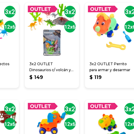
ectos
3x2 OUTLET
3x2 OUTLET Perrito
Dinosaurios c/ volcán y
para armar y desarmar
cactus
$
149
$
119