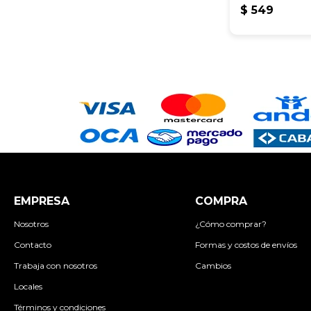
23*18*8 cm
$
549
EMPRESA
COMPRA
Nosotros
¿Cómo comprar?
Contacto
Formas y costos de envíos
Trabaja con nosotros
Cambios
Locales
Términos y condiciones