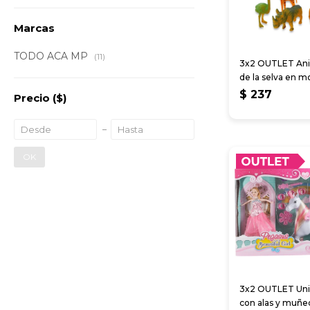
Marcas
TODO ACA MP
(11)
3x2 OUTLET An
de la selva en m
$
237
Precio
($)
OK
3x2 OUTLET Uni
con alas y muñe