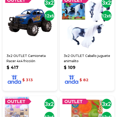
3x2 OUTLET Camioneta
3x2 OUTLET Caballo juguete
Racer 4x4 fricción
animalito
$
417
$
109
$
313
$
82