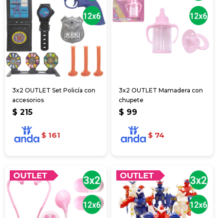
3x2 OUTLET Set Policía con
3x2 OUTLET Mamadera con
accesorios
chupete
$
215
$
99
$
161
$
74