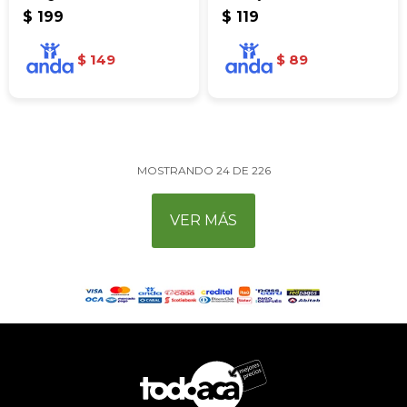
$
199
$
119
$
149
$
89
MOSTRANDO
24
DE
226
VER MÁS