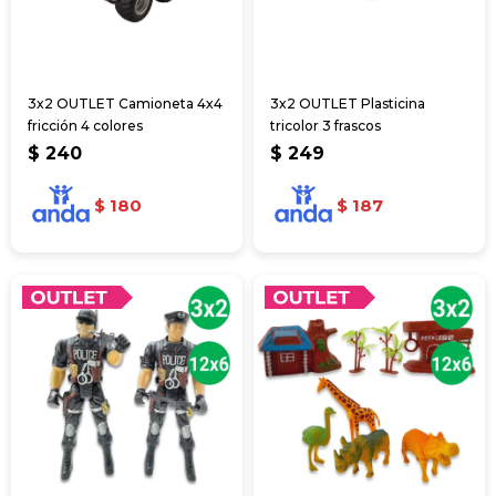
3x2 OUTLET Camioneta 4x4
3x2 OUTLET Plasticina
fricción 4 colores
tricolor 3 frascos
$
240
$
249
$
180
$
187