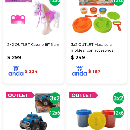
3x2 OUTLET Caballo 16*16 cm
3x2 OUTLET Masa para
moldear con accesorios
$
299
$
249
$
224
$
187