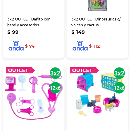
3x2 OUTLET Bañito con
3x2 OUTLET Dinosaurios c/
bebé y accesorios
volcán y cactus
$
99
$
149
$
74
$
112