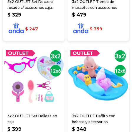
3x2 OUTLET Set Doctora
3x2 OUTLET Tienda de
rosado c/ accesorios caja
mascotas con accesorios
36*26*4.5cm
$
329
$
479
$
247
$
359
3x2 OUTLET Set Belleza en
3x2 OUTLET Bañito con
caja
bebote y accesorios
$
399
$
348