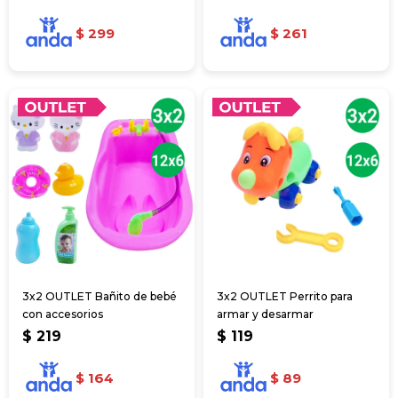
$
299
$
261
3x2 OUTLET Bañito de bebé
3x2 OUTLET Perrito para
con accesorios
armar y desarmar
$
219
$
119
$
164
$
89