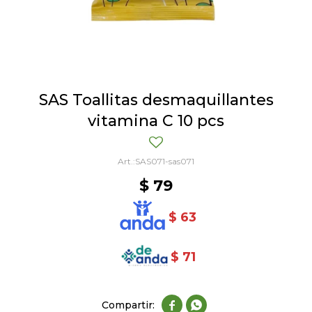
SAS Toallitas desmaquillantes
vitamina C 10 pcs
SAS071-sas071
$
79
$
63
$
71

