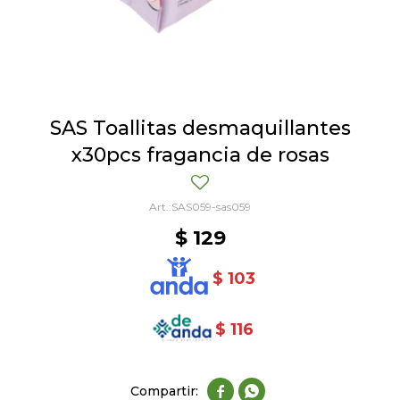
SAS Toallitas desmaquillantes
x30pcs fragancia de rosas
SAS059-sas059
$
129
$
103
$
116

