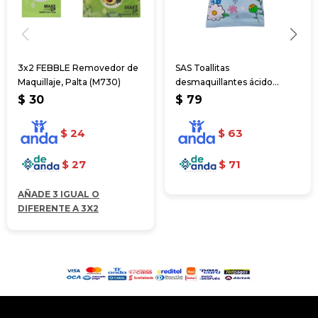
3x2 FEBBLE Removedor de
SAS Toallitas
Maquillaje, Palta (M730)
desmaquillantes ácido
hialurónico x10pcs
$
30
$
79
$
24
$
63
$
27
$
71
AÑADE 3 IGUAL O
DIFERENTE A 3X2