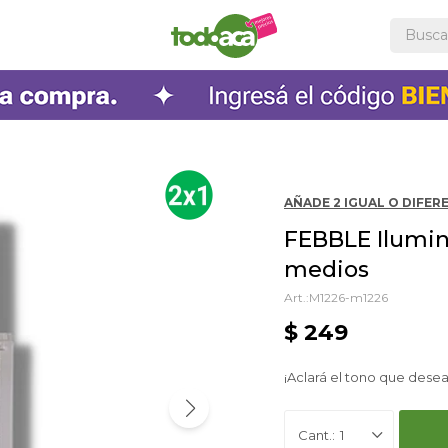
AÑADE 2 IGUAL O DIFERE
FEBBLE Ilumin
medios
M1226-m1226
$
249
¡Aclará el tono que desea
1