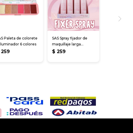
S Paleta de colorete
SAS Spray fijador de
iluminador 6 colores
maquillaje larga
duración
259
$
259