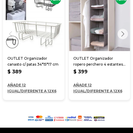
OUTLET Organizador
OUTLET Organizador
canasto c/ patas 34*15*17 cm
ropero perchero 4 estantes
30*30*80 cm
$
389
$
399
AÑADE 12
AÑADE 12
IGUAL/DIFERENTE A 12X6
IGUAL/DIFERENTE A 12X6