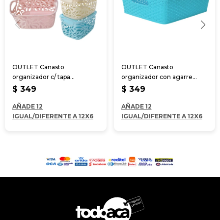
OUTLET Canasto
OUTLET Canasto
organizador c/ tapa
organizador con agarre
29*22.5*14.5 cm
35.5*29.5*13.5 cm
$
349
$
349
AÑADE 12
AÑADE 12
IGUAL/DIFERENTE A 12X6
IGUAL/DIFERENTE A 12X6