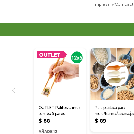
limpieza. ✅Compacta, 
OUTLET Palitos chinos
Pala plástica para
bambú 5 pares
hielo/harina/cocina/p
pesar 3 colores
$
88
$
89
AÑADE 12