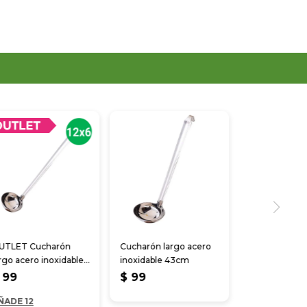
UTLET Cucharón
Cucharón largo acero
rgo acero inoxidable
inoxidable 43cm
4 cm
99
$
99
ÑADE 12