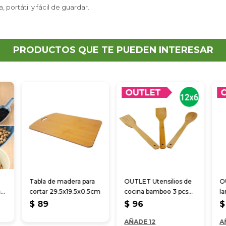
portátil y fácil de guardar.
PRODUCTOS QUE TE PUEDEN INTERESAR
Tabla de madera para
OUTLET Utensilios de
O
ara
cortar 29.5x19.5x0.5cm
cocina bamboo 3 pcs
la
28 cm
3
$
89
$
96
$
AÑADE 12
A