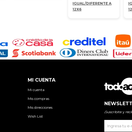
IGUAL/DIFERENTE A
I
12X6
1
MI CUENTA
Mi cuenta
Mis compras
NEWSLETT
Mis direcciones
¡Suscribite y re
Wish List