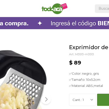
Exprimidor de
M3513-m3513
$
89
✅Color: negro, gris
✅Tamaño: 10x5.2cm
✅Material: ABS,metal
1