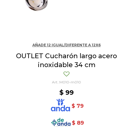
AÑADE 12 IGUAL/DIFERENTE A 12X6
OUTLET Cucharón largo acero
inoxidable 34 cm
M010-m010
$
99
$
79
$
89