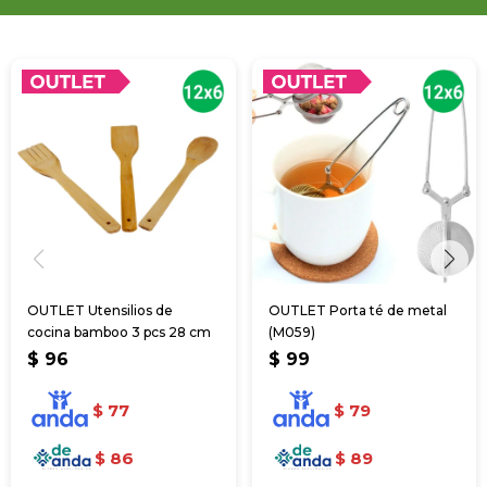
OUTLET Utensilios de
OUTLET Porta té de metal
cocina bamboo 3 pcs 28 cm
(M059)
$
96
$
99
$
77
$
79
$
86
$
89