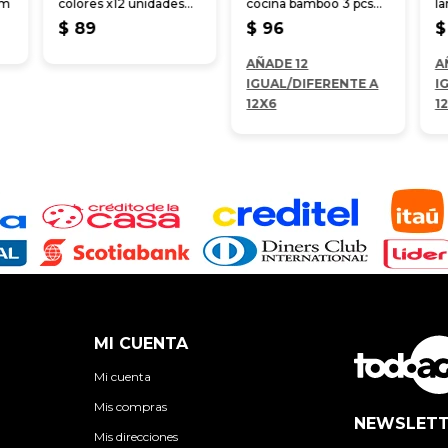
cm
colores x12 unidades
cocina bamboo 3 pcs
la
15cm
28 cm
3
$
89
$
96
$
AÑADE 12
A
IGUAL/DIFERENTE A
I
12X6
1
MI CUENTA
Mi cuenta
Mis compras
NEWSLETT
Mis direcciones