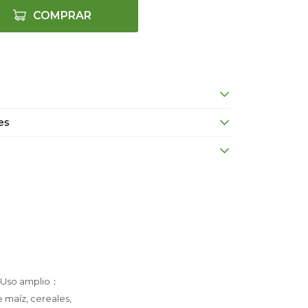
COMPRAR
es
 ✅Uso amplio：
e maíz, cereales,