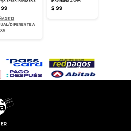
rgo acero inoxidable
inoxidable 43cm
4 cm
99
$
99
ÑADE 12
GUAL/DIFERENTE A
2X6
ER