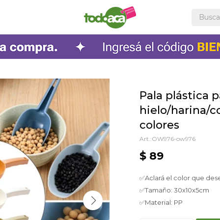
Pala plástica p
hielo/harina/c
colores
OW976-ow976
$
89
✅Aclará el color que des
✅Tamaño: 30x10x5cm
✅Material: PP