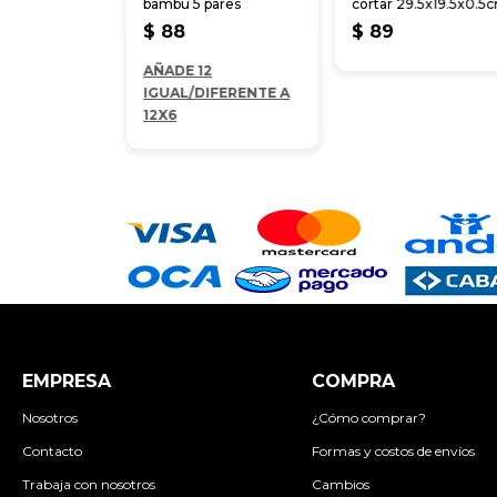
bambú 5 pares
cortar 29.5x19.5x0.5
$
88
$
89
AÑADE 12
IGUAL/DIFERENTE A
12X6
EMPRESA
COMPRA
Nosotros
¿Cómo comprar?
Contacto
Formas y costos de envíos
Trabaja con nosotros
Cambios