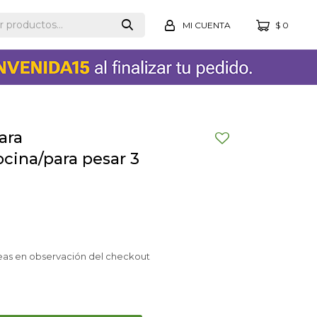
$
0
ara
ocina/para pesar 3
eas en observación del checkout