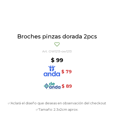
Broches pinzas dorada 2pcs
OW1213-ow1213
$
99
$
79
$
89
✅Aclará el diseño que deseas en observación del checkout
✅Tamaño: 2.3x2cm aprox.